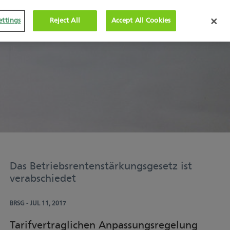
ettings
Reject All
Accept All Cookies
Das Betriebsrentenstärkungsgesetz ist
verabschiedet
BRSG
- JUL 11, 2017
Tarifvertraglichen Anpassungsregelung